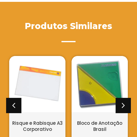
Produtos Similares
Sacola em PVC Roxa
colorida com Alça
VER DETALHES
Bloco de Anotação
Brasil