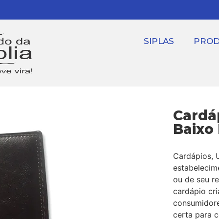
SIPLAS
PRO
Cardá
Baixo
Cardápios, 
estabelecim
ou de seu r
cardápio cr
consumidore
certa para c