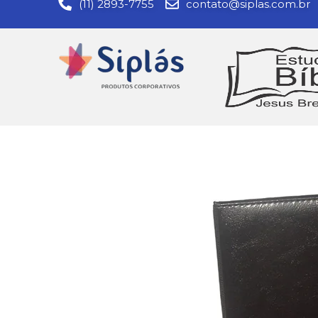
(11) 2893-7755
contato@siplas.com.br