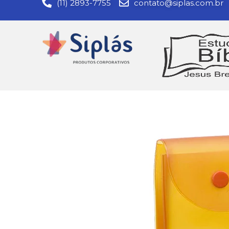
(11) 2893-7755
contato@siplas.com.br