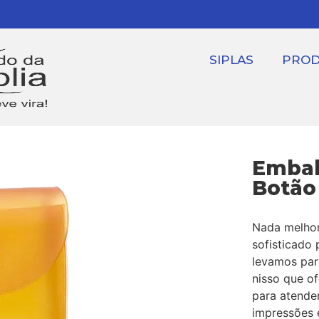
SIPLAS
PRO
Embal
Botão
Nada melhor
sofisticado 
levamos par
nisso que o
para atende
impressões e