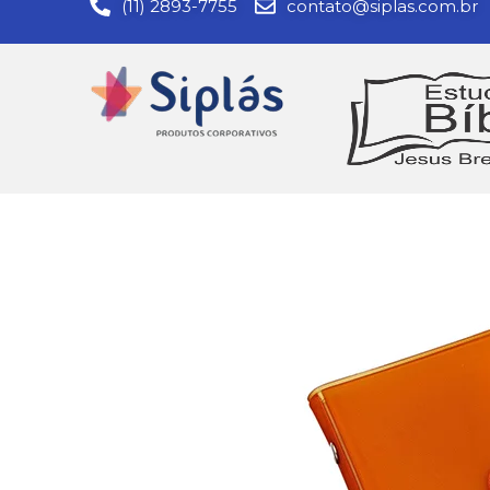
(11) 2893-7755
contato@siplas.com.br