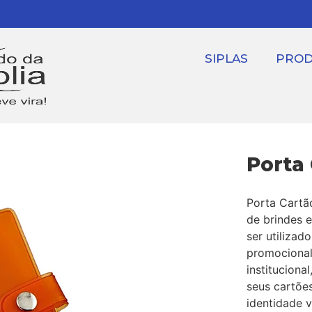
SIPLAS
PRO
Porta 
Porta Cartã
de brindes e
ser utilizad
promocional
instituciona
seus cartõe
identidade v