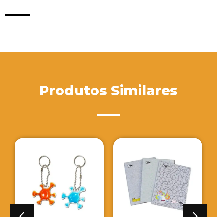
Produtos Similares
Pasta Zip Zap para
Pranche
Congressos
Promocional
Empres
VER DETALHES
VER DETALH