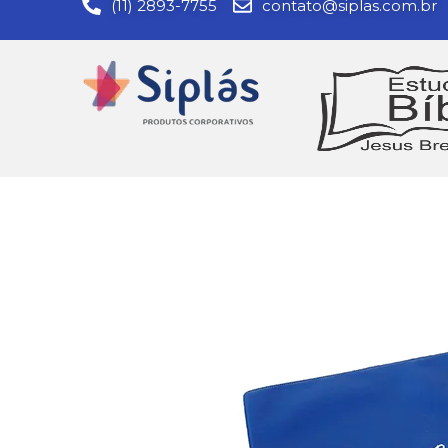
(11) 2893-7755
contato@siplas.com.br