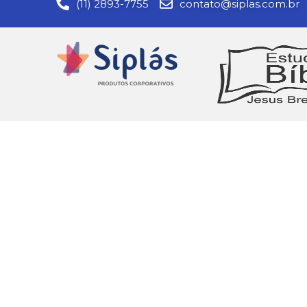
(11) 2893-7755
contato@siplas.com.br