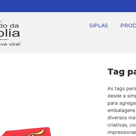
SIPLAS
PRO
Tag p
As tags pers
desde a sim
para agrega
embalagens 
diversos mat
criativas, c
impressiona