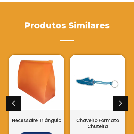
Produtos Similares
s
Necessaire Triângulo
Chaveiro Formato
Chuteira