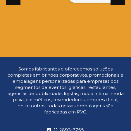
Sacola de Praia para
Risque e Rabisque
Brindes
Customizado com
Gel Colorido
VER DETALHES
VER DETALHES
Somos fabricantes e oferecemos soluções
completas em brindes corporativos, promocionais e
embalagens personalizadas para empresas dos
segmentos de eventos, gráficas, restaurantes,
agências de publicidade, lojistas, moda íntima, moda
praia, cosméticos, revendedores, empresa final,
entre outros, todas nossas embalagens são
fabricadas em PVC.