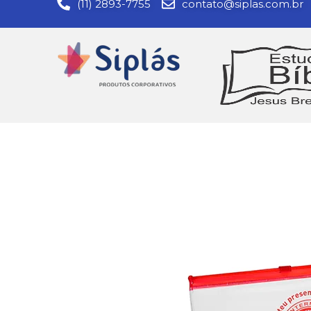
(11) 2893-7755
contato@siplas.com.br