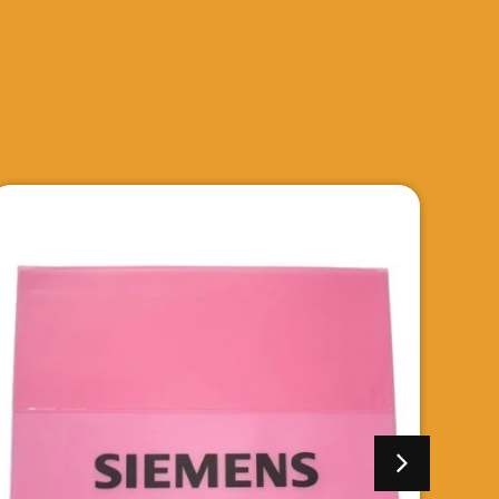
stitucional
Bloco de Anotação Ex
ES
VER DETALHES