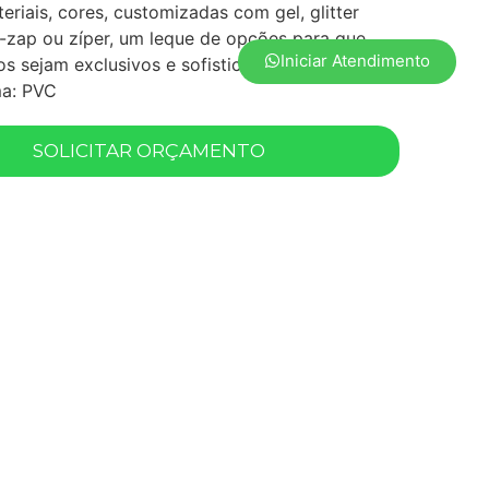
eriais, cores, customizadas com gel, glitter
p-zap ou zíper, um leque de opções para que
Iniciar Atendimento
s sejam exclusivos e sofisticados.
ma: PVC
SOLICITAR ORÇAMENTO