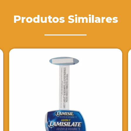
Produtos Similares
Pasta com Ziper In
VER DETALH