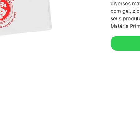
diversos mat
com gel, zi
seus produto
Matéria Pri